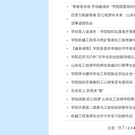
“青春迎丰收 劳动砺成长 ”学院团委组
匠星引航砺青春 匠心筑梦向未来：山
进事迹报告会
劳动育人促成长：学院组织志愿者开展
学院机械工程系与兖矿鲁南化工检维修中
【服务保障】学院多措并举做好开学前
学院召开2025年7月学生职业技能等级
山东化工技师学院师生助威2025赛季女
学院举办滕州市化工和危险化学品企业
学院组织开展教职工心肺复苏专题培训
生命至上 防患未“燃”
苦练技能 匠心筑梦 山东化工技师学院
学院开展第二期青马工程培训班暨学生
机械工程系师生合作大件实习创新作品
9
7
分页：
1
2
3
4