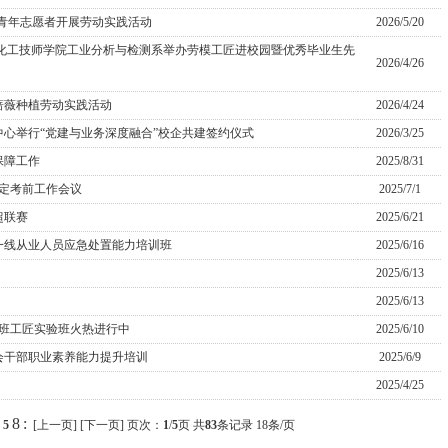
织青年志愿者开展劳动实践活动
2026/5/20
东化工技师学院工业分析与检测系举办劳模工匠进校园暨优秀毕业生先
2026/4/26
蔷薇种植劳动实践活动
2026/4/24
心举行“党建与业务深度融合”校企共建签约仪式
2026/3/25
保障工作
2025/8/31
认定考前工作会议
2025/7/1
超联赛
2025/6/21
一线从业人员应急处置能力培训班
2025/6/16
2025/6/13
2025/6/13
鲁班工匠实验班火热进行中
2025/6/10
会干部职业素养能力提升培训
2025/6/9
2025/4/25
8
:
5
[上一页]
[下一页]
页次：
1
/
5
页 共
83
条记录 18条/页