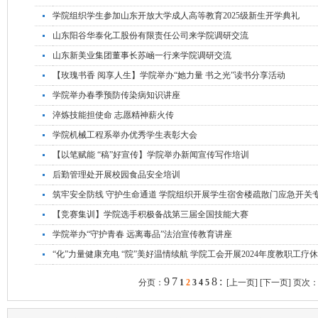
学院组织学生参加山东开放大学成人高等教育2025级新生开学典礼
山东阳谷华泰化工股份有限责任公司来学院调研交流
山东新美业集团董事长苏崡一行来学院调研交流
【玫瑰书香 阅享人生】学院举办“她力量 书之光”读书分享活动
学院举办春季预防传染病知识讲座
淬炼技能担使命 志愿精神薪火传
学院机械工程系举办优秀学生表彰大会
【以笔赋能 “稿”好宣传】学院举办新闻宣传写作培训
后勤管理处开展校园食品安全培训
筑牢安全防线 守护生命通道 学院组织开展学生宿舍楼疏散门应急开关
【竞赛集训】学院选手积极备战第三届全国技能大赛
学院举办“守护青春 远离毒品”法治宣传教育讲座
“化”力量健康充电 “院”美好温情续航 学院工会开展2024年度教职工疗
9
7
8
:
分页：
1
2
3
4
5
[上一页]
[下一页]
页次