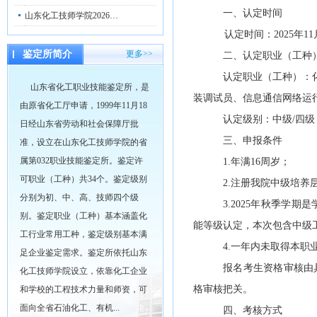
一、认定时间
山东化工技师学院2026…
认定时间：2025年11月
鉴定所简介
更多>>
二、认定职业（工种
认定职业（工种）：
山东省化工职业技能鉴定所，是
装调试员、信息通信网络运
由原省化工厅申请，1999年11月18
认定级别：中级
/四级
日经山东省劳动和社会保障厅批
三、申报条件
准，设立在山东化工技师学院的省
属第032职业技能鉴定所。鉴定许
1.年满16周岁；
可职业（工种）共34个。鉴定级别
2.注册我院中级培养
分别为初、中、高、技师四个级
3.2025年秋季
别。鉴定职业（工种）基本涵盖化
能等级认定，本次包含中级
工行业常用工种，鉴定级别基本满
4.一年内未取得本
足企业鉴定需求。鉴定所依托山东
报名考生资格审核由
化工技师学院设立，依靠化工企业
格审核把关。
和学校的工程技术力量和师资，可
面向全省石油化工、有机...
四、考核方式