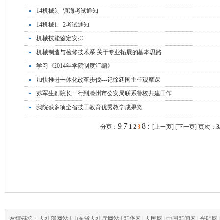
14机械5、镇海考试通知
14机械1、2考试通知
机械技能鉴定安排
机械制造与检修技术系 关于专业拓展的基本思路
学习《2014年学院制度汇编》
加快推进一体化改革步伐---记徐廷国主任观摩课
苏军生副院长一行到滕州市公安局联系警校共建工作
我院获多项全省技工教育优秀教学成果奖
9
7
8
:
分页：
1
2
3
[上一页]
[下一页] 页次：
3
友情链接：
人社部网站
|
山东省人社厅网站
|
新华网
|
人民网
|
中国新闻网
|
光明网