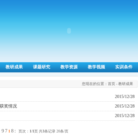
教研成果
课题研究
教学资源
教学视频
实训条件
您现在的位置：
首页
- 教研成果
2015/12/28
获奖情况
2015/12/28
2015/12/28
9
7
8
:
：
1
页次：
1
/
1
页 共
3
条记录 20条/页