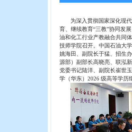
为深入贯彻国家深化现
育、继续教育“三教”协同发
油和化工行业
产教融合
共同
技师学院召开。中国石油大
姚海田
、副院长
于猛
、招生
源部）副部长
高晓亮
、
联泓
党委书记陆洋、副院长崔世
学（华东）
2026
级高等学历