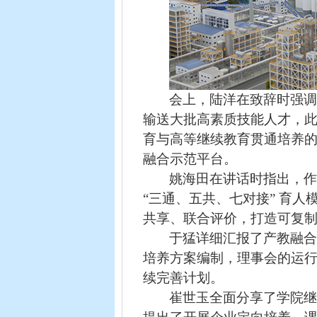
会上，陆洋在致辞时强
输送大批高素质技能人才，
育与高等继续教育贯通培养
融合示范平台。
姚海田
在讲话时指出，
“三通、五共、七对接” 育人
共享、联合评价，打造可复制
于猛详细汇报了产教融
培养方案编制，理事会的运
续完善计划。
崔世玉全面分享了学院