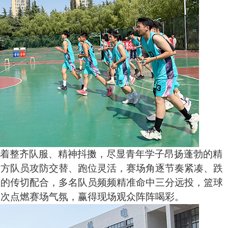
身着整齐队服、精神抖擞，尽显青年学子昂扬蓬勃的精
双方队员攻防交替、跑位灵活，赛场角逐节奏紧凑、跌
契的传切配合，多名队员频频精准命中三分远投，篮球
次次点燃赛场气氛，赢得现场观众阵阵喝彩。