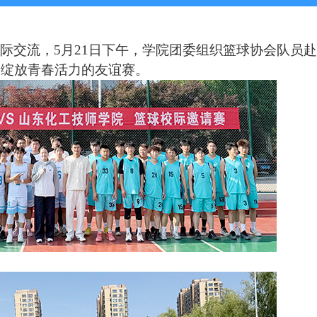
校际交流，
5
月
21
日下午，学院团委组织篮球协会队员
场绽放青春活力的友谊赛。