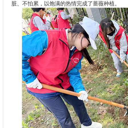
脏、不怕累，以饱满的热情完成了蔷薇种植。