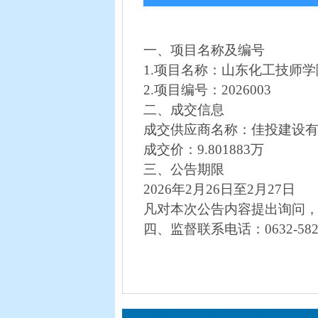
一、
项目名称及编号
1
.
项目名称：山东化工技师学
2
.
项目编号：
2
026003
二、成交信息
成交供应商名称：佳投建设
成交价：
9.801883
万
三、公告期限
20
26
年
2
月
26
日至
2
月
27
日
凡对本次公告内容提出询问
四、监督联系电话：
0632-58