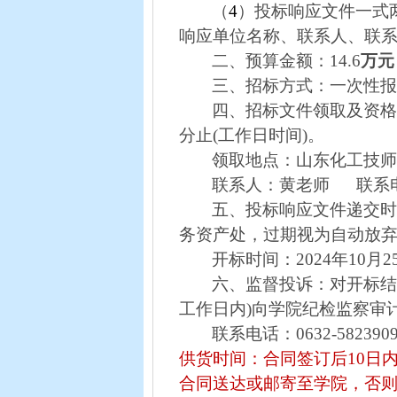
（
4
）投标响应文件一式
响应单位名称、联系人、联
二、预算金额：
14.6
万元
三、招标方式：一次性
四、招标文件领取及资
分止
(
工作日时间
)
。
领取地点：山东化工技
联系人：黄老师
联系
五、投标响应文件递交
务资产处，过期视为自动放
开标时间：
2024
年
10
月
2
六、监督投诉：对开标
工作日内
)
向学院纪检监察审
联系电话：
0632-582390
供货时间：合同签订后
10
日
合同送达或邮寄至学院，否