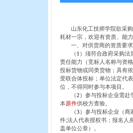
山东化工技师学院欲采
耗材一宗，欢迎有资质、能
一、对供货商的资质要
（
1
）须符合政府采购法
责任能力（竞标人名称与资
投标货物或同类货物；具有
受联合体投标；单位法定代
位，不得同时参与本项目。
（
2
）参与投标企业需赴
本
原件
供校方查验。
（
3
）参与投标企业（商
件
;
法人代表授权书；报名人
盖单位公章）。