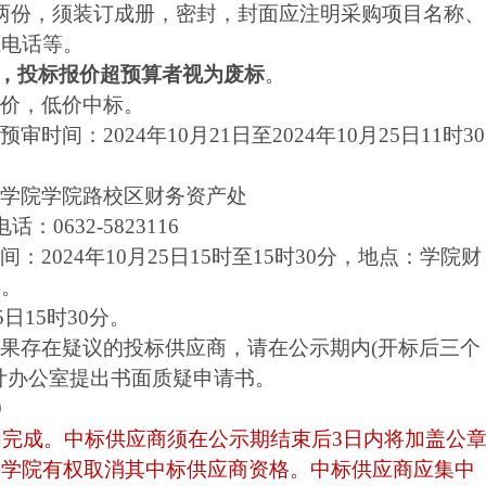
两份，须装订成册，密封，封面应注明采购项目名称、
系电话等。
，投标报价超预算者视为废标
。
报价，低价中标。
格预审时间：
2024
年
10
月
21
日至
2024
年
10
月
25
日
11
时
30
师学院学院路校区财务资产处
电话：
0632-5823116
时间：
2024
年
10
月
25
日
15
时至
15
时
30
分，地点：学院财
弃。
5
日
15
时
30
分。
结果存在疑议的投标供应商，请在公示期内
(
开标后三个
计办公室提出书面质疑申请书。
9
内完成。中标供应商须在公示期结束后
3
日内将加盖公
则学院有权取消其中标供应商资格。中标供应商应集中