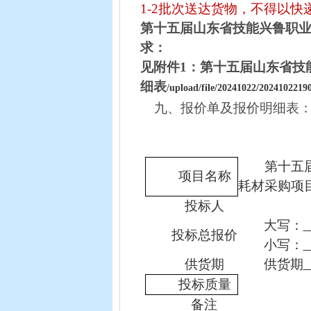
1-2
批次送达货物，不得以快
第十五届山东省技能兴鲁职
求：
见附件
1
：第十五届山东省技
细表
/upload/file/20241022/2024102219
九、报价单及报价明细表
第十五
项目名称
耗材采购项
投标人
大写：
投标总报价
小写：
供货期
供货期
投标质量
备注