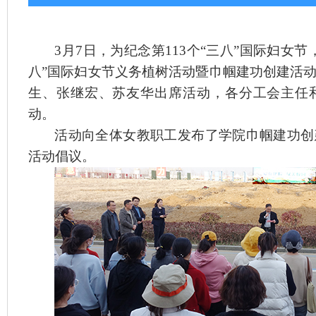
3
月
7
日，为纪念第
113
个“三八”国际妇女
八
”
国际妇女节义务植树活动暨巾帼建功创建活
生、张继宏、苏友华出席活动，各分工会主任
动。
活动向全体女教职工发布了学院巾帼建功创
活动倡议。