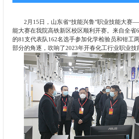
2
月
15
日，山东省“技能兴鲁”职业技能大赛
能大赛在我院高铁新区校区顺利开赛。来自全省
的
81
支代表队
162
名选手参加化学检验员和钳工
部分的角逐，吹响了
2023
年开春化工行业职业技