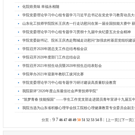
化院焙美味 幸福永相随
学院党委理论学习中心组专题学习习近平总书记在党史学习教育动员大
山东化工技师学院院长王庆杰一行走访慰问在第一届全国技能大赛中 
学院党委理论学习中心组专题学习贯彻十九届中央纪委五次全会精神
学院党委副书记、院长王庆杰赴鄄城走访慰问“加强农村基层党组织建设
学院召开2020年团总支工作总结考核会议
学院召开2020年度部门工作总结会议
学院召开2021年招生动员暨2020年招生总结表彰会
学院举办2021年迎新年教职工拔河比赛
学院党委理论学习中心组专题学习研讨建设高质量职业教育
我院获评“2020年度山东最佳社会声誉技师学院”
“筑梦青春 技能报国” ——学生工作党支部走进团员青年宣讲十九届五
我院当选为山东省积极心理学会技工院校心理健康教育专业委员会副主
9
7
8
:
分页：
46
47
48
49
50
51
52
53
54
[上一页]
[下一页]