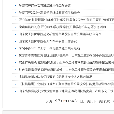
学院召开岗位实习班级班主任工作会议
学院召开2026年高等学历继续教育招生动员会
匠心筑梦 技能报国:山东化工技师学院举办 2026年“鲁班工匠日”劳模
党建赋能践初心 匠心服务暖校园:学院开展暖心护车志愿服务活动
山东化工技师学院赴兖矿能源集团股份有限公司洽谈校企合作
山东化工技师学院召开2026年安全工作会议
学院举办2026年工学一体化教学能力展示活动
筑梦青春志在四方 规划启航职引未来：山东化工技师学院举办第三届
深化产教融合 赋能协同发展：山东化工技师学院赴山东能源集团洽谈
红色党建搭桥梁 口腔健康助成长：山东化工技师学院联合枣庄市口腔
省消防救援总队来学院调研消防救援专业人才培养情况
【技能培训】北玻院（滕州）聚合物有限公司安全技能提升培训班在学
山东省防震减灾技术技能大赛（地震流动观测技能竞赛）在山东化工技
9
7
8
:
分页：
1
2
3
4
5
6
[上一页]
[下一页]
页次：