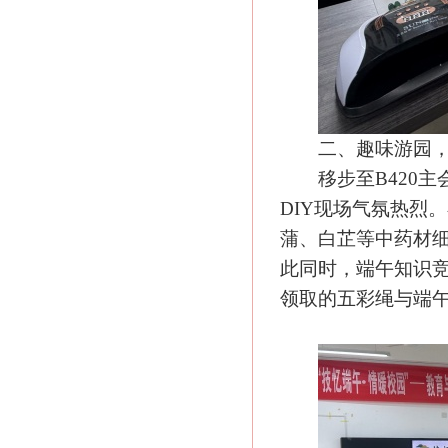
二、
趣味游园
移步至
B420
DIY现场气氛热烈
蒲、白芷等中药材
此同时，端午知识
领取的五彩绳与端