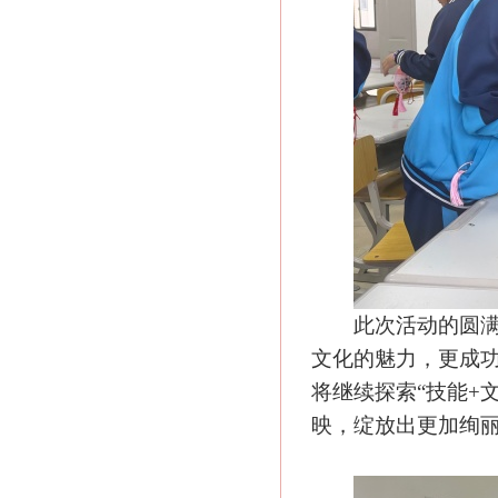
此次活动的圆
文化的魅力，更成
将继续探索
“技能+
映，绽放出更加绚