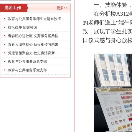
一、
技能体验
党团工作
更多>>
在分析楼
A31
教育与公共服务系师生走进东沙河…
的老师们送上“端午
技忆端午 情暖校园
致，展现了学生扎
青春匠心进社区 义剪服务暖桑榆
日仪式感与身心放
青春入团铭初心 薪火相传向未来
党建引领聚合力 校史廉洁育新…
教育与公共服务系党支部
教育与公共服务系党支部