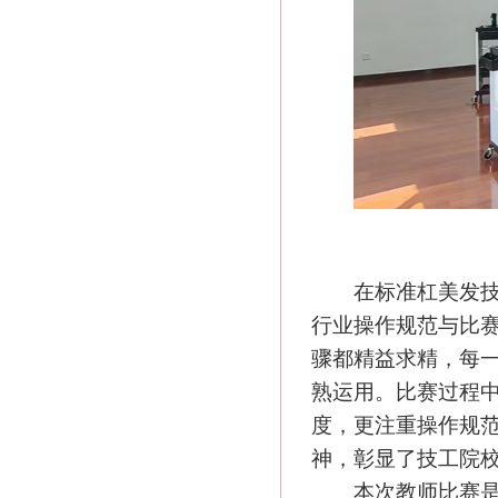
在标准杠美发
行业操作规范与比
骤都精益求精，每
熟运用。比赛过程
度，更注重操作规
神，彰显了技工院
本次教师比赛