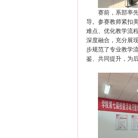
赛前，系部率
导
。参赛教师紧扣
难点、优化教学流
深度融合，充分展
步规范了专业教学
鉴、共同提升，为